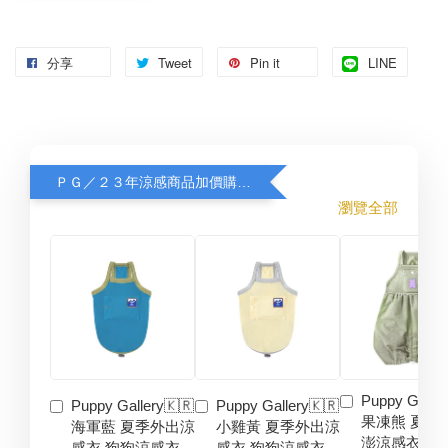
分享
Tweet
Pin it
LINE
ＰＧ／２３年涼感商品加價購８折
瀏覽全部
Puppy Galler
Puppy Gallery🇰🇷
Puppy Gallery🇰🇷
果凍熊 夏季
海軍藍 夏季外出涼
小雞黃 夏季外出涼
澎涼感衣 狗
感衣 狗狗涼感衣
感衣 狗狗涼感衣