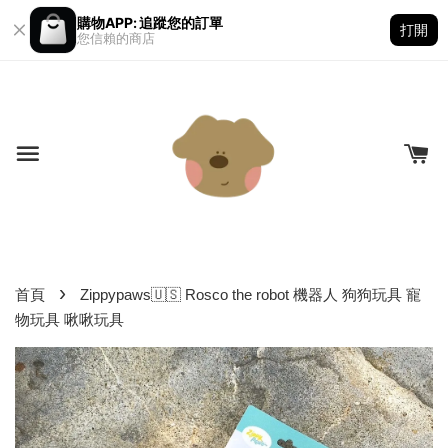
購物APP: 追蹤您的訂單
打開
您信賴的商店
›
首頁
Zippypaws🇺🇸 Rosco the robot 機器人 狗狗玩具 寵
物玩具 啾啾玩具