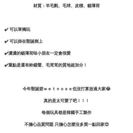
材質：羊毛氈、毛球、皮標、貓薄荷
✔️ 可以單獨玩
✔️ 可以掛在聖誕樹上
✔️濃濃的貓薄荷味小朋友一定會很愛
✔️重點是還有鈴鐺聲、毛茸茸的質地超加分！
今年聖誕節ｗｅｔｎｏｓｅ也沒打算放過大家😂
真的是太可愛了吧！！！
每個玩具都是韓國手工製作
不擔心品質問題 只擔心怎麼沒多買一點回家😍