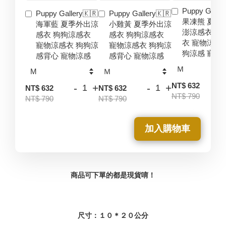
Puppy Galler
Puppy Gallery🇰🇷
Puppy Gallery🇰🇷
果凍熊 夏季
海軍藍 夏季外出涼
小雞黃 夏季外出涼
澎涼感衣 狗
感衣 狗狗涼感衣
感衣 狗狗涼感衣
衣 寵物涼感
寵物涼感衣 狗狗涼
寵物涼感衣 狗狗涼
狗涼感 寵物
感背心 寵物涼感
感背心 寵物涼感
-
NT$ 632
-
+
-
+
NT$ 632
NT$ 632
NT$ 790
NT$ 790
NT$ 790
加入購物車
商品可下單的都是現貨唷！
尺寸：１０＊２０公分