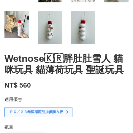
Wetnose🇰🇷胖肚肚雪人 貓
咪玩具 貓薄荷玩具 聖誕玩具
NT$ 560
適用優惠
ＰＧ／２３年涼感商品加價購８折
數量