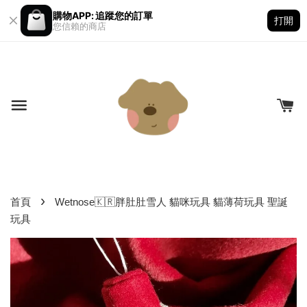
購物APP: 追蹤您的訂單
打開
您信賴的商店
›
首頁
Wetnose🇰🇷胖肚肚雪人 貓咪玩具 貓薄荷玩具 聖誕
玩具