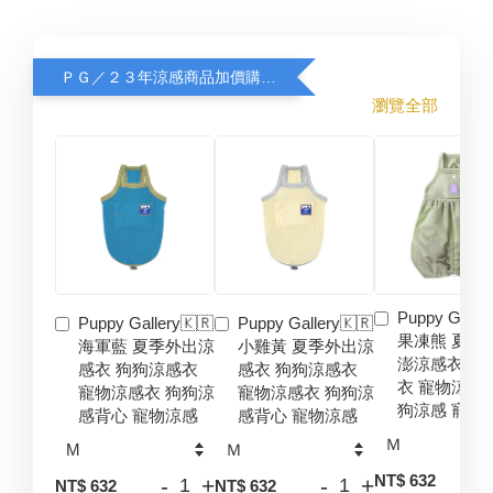
ＰＧ／２３年涼感商品加價購８折
瀏覽全部
Puppy Galler
Puppy Gallery🇰🇷
Puppy Gallery🇰🇷
果凍熊 夏季
海軍藍 夏季外出涼
小雞黃 夏季外出涼
澎涼感衣 狗
感衣 狗狗涼感衣
感衣 狗狗涼感衣
衣 寵物涼感
寵物涼感衣 狗狗涼
寵物涼感衣 狗狗涼
狗涼感 寵物
感背心 寵物涼感
感背心 寵物涼感
-
NT$ 632
-
+
-
+
NT$ 632
NT$ 632