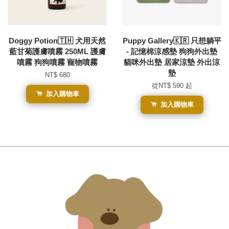
Doggy Potion🇹🇭 犬用天然
Puppy Gallery🇰🇷 只想躺平
藍甘菊護膚噴霧 250ML 護膚
- 記憶棉涼感墊 狗狗外出墊
噴霧 狗狗噴霧 寵物噴霧
貓咪外出墊 居家涼墊 外出涼
墊
NT$ 680
從
NT$ 590
起
加入購物車
加入購物車