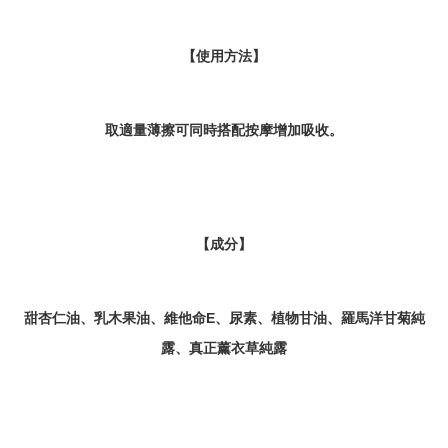
【使用方法】
取適量薄擦可同時搭配按摩增加吸收。
【成分】
甜杏仁油、乳木果油、維他命E、尿素、植物甘油、羅馬洋甘菊純
露、真正薰衣草純露