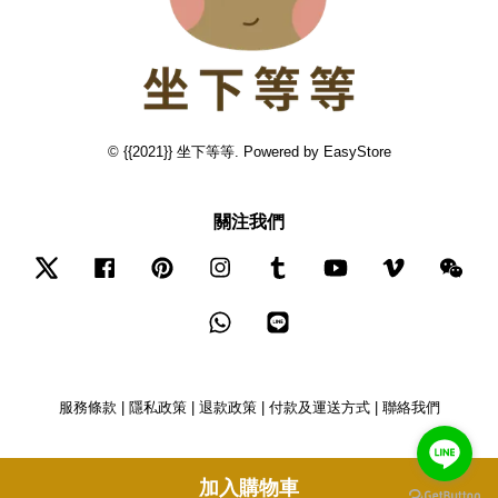
© {{2021}} 坐下等等. Powered by
EasyStore
關注我們
Twitter
Facebook
Pinterest
Instagram
Tumblr
YouTube
Vimeo
Wec
Whatsapp
Line
服務條款
|
隱私政策
|
退款政策
|
付款及運送方式
|
聯絡我們
加入購物車