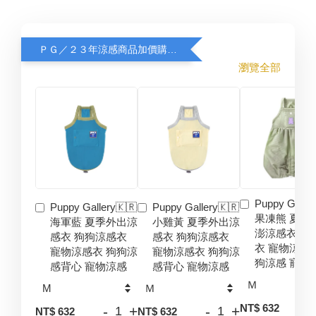
ＰＧ／２３年涼感商品加價購８折
瀏覽全部
Puppy Galler
Puppy Gallery🇰🇷
Puppy Gallery🇰🇷
果凍熊 夏季
海軍藍 夏季外出涼
小雞黃 夏季外出涼
澎涼感衣 狗
感衣 狗狗涼感衣
感衣 狗狗涼感衣
衣 寵物涼感
寵物涼感衣 狗狗涼
寵物涼感衣 狗狗涼
狗涼感 寵物
感背心 寵物涼感
感背心 寵物涼感
-
NT$ 632
-
+
-
+
NT$ 632
NT$ 632