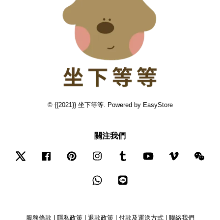
© {{2021}} 坐下等等. Powered by
EasyStore
關注我們
Twitter
Facebook
Pinterest
Instagram
Tumblr
YouTube
Vimeo
Wec
Whatsapp
Line
服務條款
|
隱私政策
|
退款政策
|
付款及運送方式
|
聯絡我們