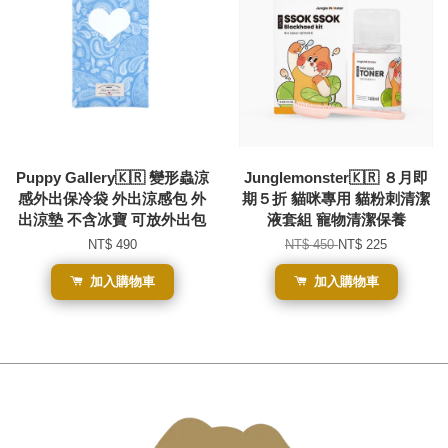
Puppy Gallery🇰🇷 變形蟲涼
Junglemonster🇰🇷 ８月即
感外出保冷袋 外出涼感包 外
期５折 貓咪專用 貓粉刺清潔
出涼墊 不含冰寶 可放外出包
液套組 寵物清潔保養
NT$ 490
NT$ 450
NT$ 225
加入購物車
加入購物車