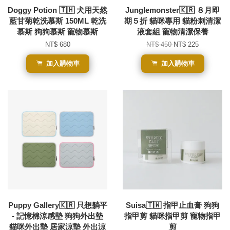
Doggy Potion 🇹🇭 犬用天然
Junglemonster🇰🇷 ８月即
藍甘菊乾洗慕斯 150ML 乾洗
期５折 貓咪專用 貓粉刺清潔
慕斯 狗狗慕斯 寵物慕斯
液套組 寵物清潔保養
NT$ 680
NT$ 450
NT$ 225
加入購物車
加入購物車
Puppy Gallery🇰🇷 只想躺平
Suisa🇹🇼 指甲止血膏 狗狗
- 記憶棉涼感墊 狗狗外出墊
指甲剪 貓咪指甲剪 寵物指甲
貓咪外出墊 居家涼墊 外出涼
剪