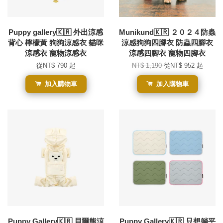
Puppy gallery🇰🇷 外出涼感
Munikund🇰🇷 ２０２４防蟲
背心 檸檬黃 狗狗涼感衣 貓咪
涼感狗狗四腳衣 防蟲四腳衣
涼感衣 寵物涼感衣
涼感四腳衣 寵物四腳衣
從
NT$ 790
起
NT$ 1,190
從
NT$ 952
起
加入購物車
加入購物車
Puppy Gallery🇰🇷 貝爾熊涼
Puppy Gallery🇰🇷 只想躺平