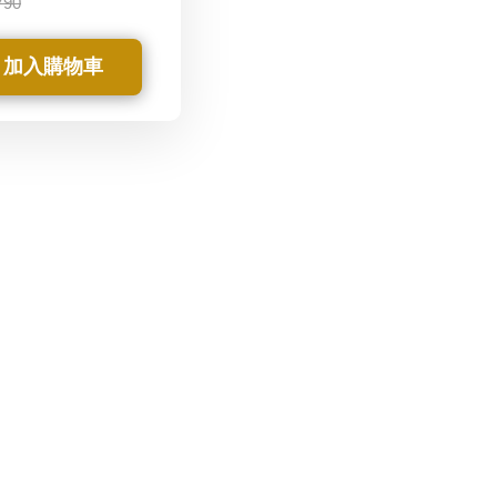
790
加入購物車