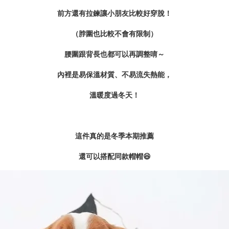
前方還有拉鍊讓小朋友比較好穿脫！
（脖圍也比較不會有限制）
腰圍跟背長也都可以再調整唷～
內裡是易保溫材質、不易流失熱能，
溫暖度過冬天！
這件真的是冬季本期推薦
還可以搭配同款帽帽😆