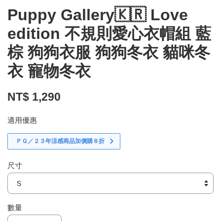
Puppy Gallery🇰🇷 Love
edition 不規則愛心衣帽組 藍
棕 狗狗衣服 狗狗冬衣 貓咪冬
衣 寵物冬衣
NT$ 1,290
適用優惠
ＰＧ／２３年涼感商品加價購８折
尺寸
數量