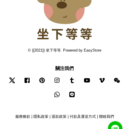
© {{2021}} 坐下等等. Powered by
EasyStore
關注我們
Twitter
Facebook
Pinterest
Instagram
Tumblr
YouTube
Vimeo
Wec
Whatsapp
Line
服務條款
|
隱私政策
|
退款政策
|
付款及運送方式
|
聯絡我們