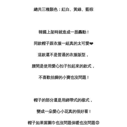
總共三種顏色：紅白、黃綠、藍棕
韓國上架時就造成一股轟動 !
同款帽子跟衣服一組真的太可愛❤️
這款還不是普通的衣服版型，
腰間是使用愛心扣子扣起來的款式，
不喜歡抬腳的小寶也沒問題 !
帽子的部分還是用綁帶式的樣式，
變成一朵愛心小花真的很好看 !
帽子如果當圍巾也沒問題保暖也沒問題😍