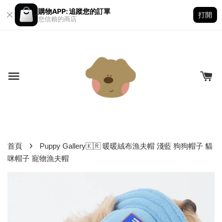
購物APP: 追蹤您的訂單
打開
您信賴的商店
›
首頁
Puppy Gallery🇰🇷 暖暖絨布漁夫帽 淺藍 狗狗帽子 貓
咪帽子 寵物漁夫帽