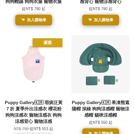
狗狗帽踢 狗狗衣服 寵物衣服
感背心 寵物涼感背心
從
NT$ 790
起
從
NT$ 790
起
加入購物車
加入購物車
優惠
Puppy Gallery🇰🇷 瑕疵泛黃
Puppy Gallery🇰🇷 果凍熊遮
７折 夏季外出涼感衣 櫻花粉
陽帽 深綠 狗狗涼感帽 寵物涼
狗狗涼感衣 寵物涼感衣 狗狗
感帽 貓咪涼感帽
涼感背心 寵物涼感
從
NT$ 550
起
NT$ 790
從
NT$ 553
起
加入購物車