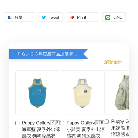
分享
Tweet
Pin it
LINE
ＰＧ／２３年涼感商品加價購８折
瀏覽全部
Puppy Galler
Puppy Gallery🇰🇷
Puppy Gallery🇰🇷
果凍熊 夏季
海軍藍 夏季外出涼
小雞黃 夏季外出涼
澎涼感衣 狗
感衣 狗狗涼感衣
感衣 狗狗涼感衣