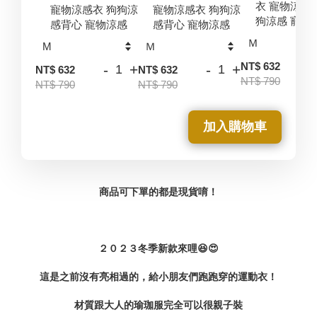
衣 寵物涼感
寵物涼感衣 狗狗涼
寵物涼感衣 狗狗涼
狗涼感 寵物
感背心 寵物涼感
感背心 寵物涼感
-
NT$ 632
-
+
-
+
NT$ 632
NT$ 632
NT$ 790
NT$ 790
NT$ 790
加入購物車
商品可下單的都是現貨唷！
２０２３冬季新款來哩😆😍
這是之前沒有亮相過的，給小朋友們跑跑穿的運動衣！
材質跟大人的瑜珈服完全可以很親子裝