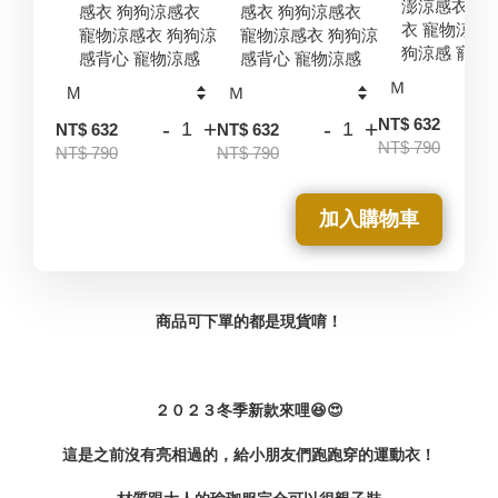
澎涼感衣 狗
感衣 狗狗涼感衣
感衣 狗狗涼感衣
衣 寵物涼感
寵物涼感衣 狗狗涼
寵物涼感衣 狗狗涼
狗涼感 寵物
感背心 寵物涼感
感背心 寵物涼感
-
NT$ 632
-
+
-
+
NT$ 632
NT$ 632
NT$ 790
NT$ 790
NT$ 790
加入購物車
商品可下單的都是現貨唷！
２０２３冬季新款來哩😆😍
這是之前沒有亮相過的，給小朋友們跑跑穿的運動衣！