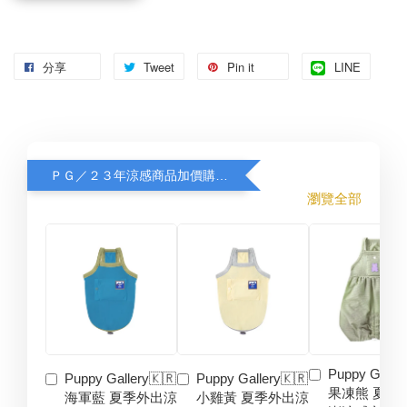
分享
Tweet
Pin it
LINE
ＰＧ／２３年涼感商品加價購８折
瀏覽全部
Puppy Galler
Puppy Gallery🇰🇷
Puppy Gallery🇰🇷
果凍熊 夏季
海軍藍 夏季外出涼
小雞黃 夏季外出涼