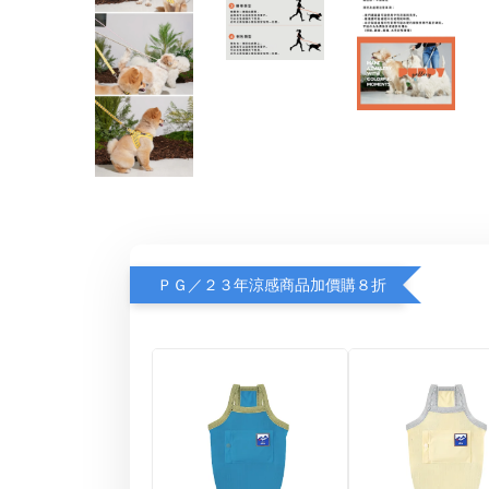
ＰＧ／２３年涼感商品加價購８折