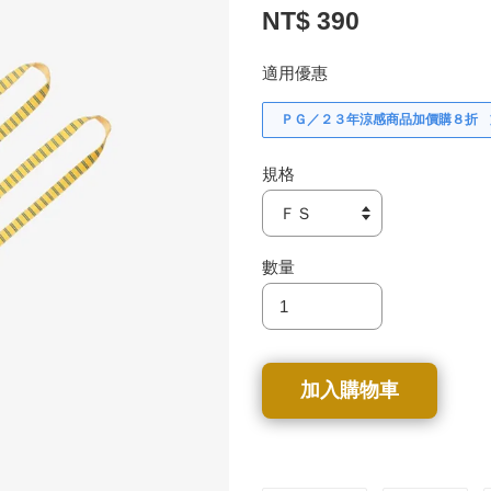
NT$ 390
適用優惠
ＰＧ／２３年涼感商品加價購８折
規格
數量
加入購物車