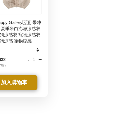
ppy Gallery🇰🇷 果凍
 夏季米白澎澎涼感衣
狗涼感衣 寵物涼感衣
狗涼感 寵物涼感
-
+
632
790
加入購物車