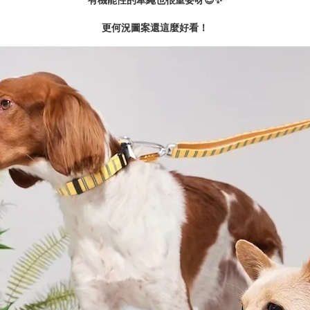
有機能性的牽繩也很重要呀😍✨
更何況圖案還這麼好看！