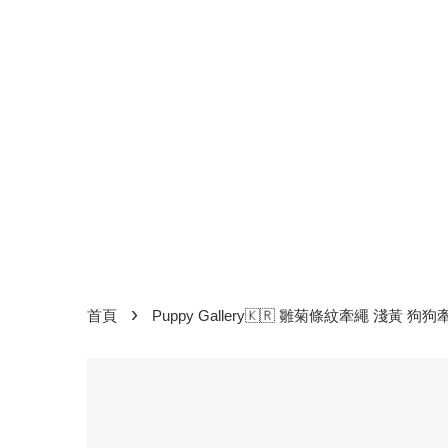
›
首頁
Puppy Gallery🇰🇷 雛菊條紋牽繩 淺黃 