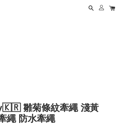
ery🇰🇷 雛菊條紋牽繩 淺黃
牽繩 防水牽繩