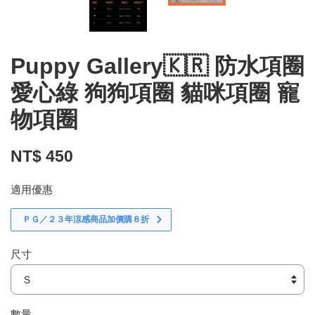
Puppy Gallery🇰🇷 防水項圈
愛心綠 狗狗項圈 貓咪項圈 寵
物項圈
NT$ 450
適用優惠
ＰＧ／２３年涼感商品加價購８折
尺寸
數量