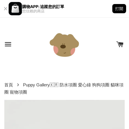
購物APP: 追蹤您的訂單
打開
您信賴的商店
›
首頁
Puppy Gallery🇰🇷 防水項圈 愛心綠 狗狗項圈 貓咪項
圈 寵物項圈