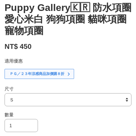
Puppy Gallery🇰🇷 防水項圈
愛心米白 狗狗項圈 貓咪項圈
寵物項圈
NT$ 450
適用優惠
ＰＧ／２３年涼感商品加價購８折
尺寸
數量