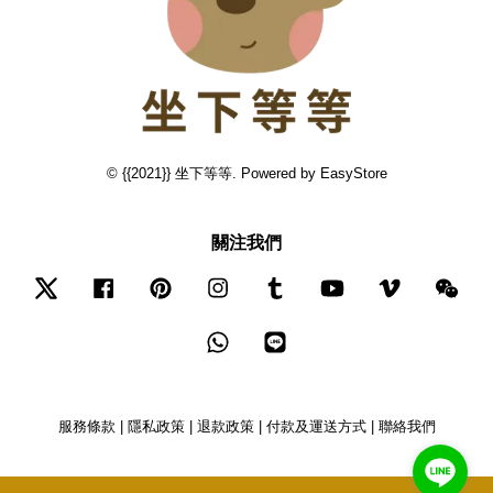
© {{2021}} 坐下等等. Powered by
EasyStore
關注我們
Twitter
Facebook
Pinterest
Instagram
Tumblr
YouTube
Vimeo
Wec
Whatsapp
Line
服務條款
|
隱私政策
|
退款政策
|
付款及運送方式
|
聯絡我們