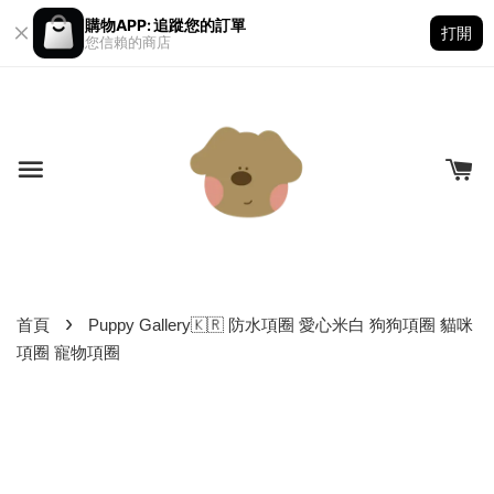
購物APP: 追蹤您的訂單
打開
您信賴的商店
›
首頁
Puppy Gallery🇰🇷 防水項圈 愛心米白 狗狗項圈 貓咪
項圈 寵物項圈