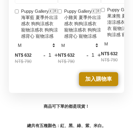
Puppy Galler
Puppy Gallery🇰🇷
Puppy Gallery🇰🇷
果凍熊 夏季
海軍藍 夏季外出涼
小雞黃 夏季外出涼
澎涼感衣 狗
感衣 狗狗涼感衣
感衣 狗狗涼感衣
衣 寵物涼感
寵物涼感衣 狗狗涼
寵物涼感衣 狗狗涼
狗涼感 寵物
感背心 寵物涼感
感背心 寵物涼感
-
NT$ 632
-
+
-
+
NT$ 632
NT$ 632
NT$ 790
NT$ 790
NT$ 790
加入購物車
商品可下單的都是現貨！
總共有五種顏色：紅、黑、綠、紫、米白。