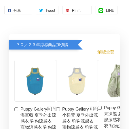
分享
Tweet
Pin it
LINE
ＰＧ／２３年涼感商品加價購８折
瀏覽全部
Puppy Galler
Puppy Gallery🇰🇷
Puppy Gallery🇰🇷
果凍熊 夏季
海軍藍 夏季外出涼
小雞黃 夏季外出涼
澎涼感衣 狗
感衣 狗狗涼感衣
感衣 狗狗涼感衣
衣 寵物涼感
寵物涼感衣 狗狗涼
寵物涼感衣 狗狗涼