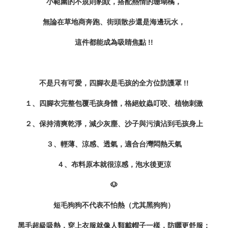
小範圍的不規則豹紋，
搭配熱情的珊瑚橘，
無論在草地商奔跑、街頭散步還是海邊玩水，
這件都能成為吸睛焦點 !!
不是只有可愛，四腳衣是毛孩的全方位防護罩 !!
１、四腳衣完整包覆毛孩身體，格絕蚊蟲叮咬、植物刺激
２、保持清爽乾淨，減少灰塵、沙子與污漬沾到毛孩身上
３、輕薄、涼感、透氣，適合台灣悶熱天氣
４、布料原本就很涼感，泡水後更涼
🐶
短毛狗狗不代表不怕熱（尤其黑狗狗）
黑毛超級吸熱，穿上衣服就像人類戴帽子一樣，防曬更舒服；