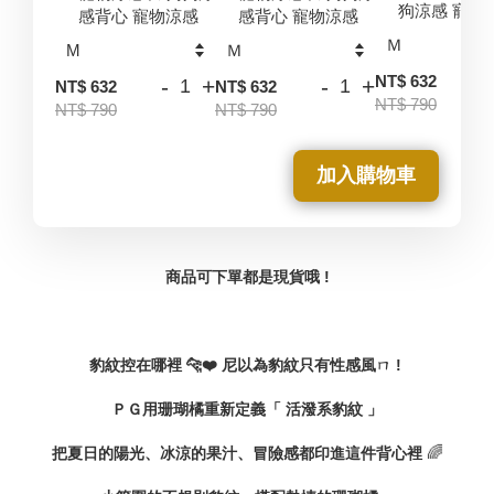
狗涼感 寵物
感背心 寵物涼感
感背心 寵物涼感
-
NT$ 632
-
+
-
+
NT$ 632
NT$ 632
NT$ 790
NT$ 790
NT$ 790
加入購物車
商品可下單都是現貨哦 !
豹紋控在哪裡 🐆❤️
尼以為豹紋只有性感風ㄇ !
ＰＧ用珊瑚橘重新定義「 活潑系豹紋 」
🌈
把夏日的陽光、冰涼的果汁、冒險感都印進這件背心裡