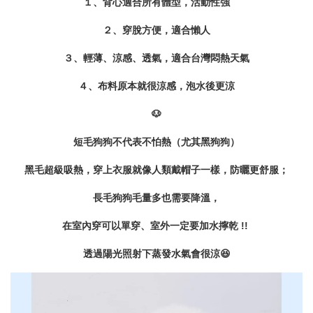
１、背心適合所有體型，活動性強
２、穿脫方便，適合懶人
３、輕薄、涼感、透氣，適合台灣悶熱天氣
４、布料原本就很涼感，泡水後更涼
🐶
短毛狗狗不代表不怕熱（尤其黑狗狗）
黑毛超級吸熱，穿上衣服就像人類戴帽子一樣，防曬更舒服；
長毛狗狗毛量多也需要降溫，
在室內穿可以單穿、室外一定要加水擰乾 !!
透過陽光照射下蒸發水氣會很涼
😆