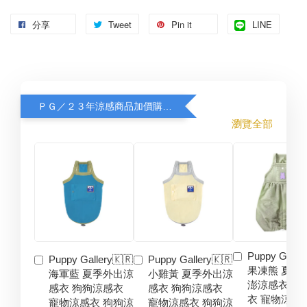
分享
Tweet
Pin it
LINE
ＰＧ／２３年涼感商品加價購８折
瀏覽全部
Puppy Galler
Puppy Gallery🇰🇷
Puppy Gallery🇰🇷
果凍熊 夏季
海軍藍 夏季外出涼
小雞黃 夏季外出涼
澎涼感衣 狗
感衣 狗狗涼感衣
感衣 狗狗涼感衣
衣 寵物涼感
寵物涼感衣 狗狗涼
寵物涼感衣 狗狗涼