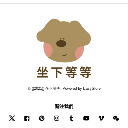
© {{2021}} 坐下等等. Powered by
EasyStore
關注我們
Twitter
Facebook
Pinterest
Instagram
Tumblr
YouTube
Vimeo
Wec