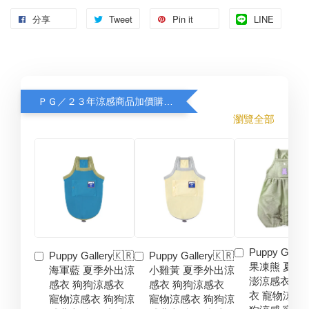
分享
Tweet
Pin it
LINE
ＰＧ／２３年涼感商品加價購８折
瀏覽全部
Puppy Galler
Puppy Gallery🇰🇷
Puppy Gallery🇰🇷
果凍熊 夏季
海軍藍 夏季外出涼
小雞黃 夏季外出涼
澎涼感衣 狗
感衣 狗狗涼感衣
感衣 狗狗涼感衣
衣 寵物涼感
寵物涼感衣 狗狗涼
寵物涼感衣 狗狗涼