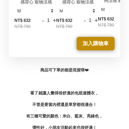
狗涼感 寵物
感背心 寵物涼感
感背心 寵物涼感
-
NT$ 632
-
+
-
+
NT$ 632
NT$ 632
NT$ 790
NT$ 790
NT$ 790
加入購物車
商品可下單的都是現貨唷❤️
看了就讓人覺得很舒適的包屁連體衣，
不管是要當內裡還是單穿都很適合！
有三種可愛的顏色：米白、藍灰、亮綠色，
彈性好，小朋友活動起來也很舒適！