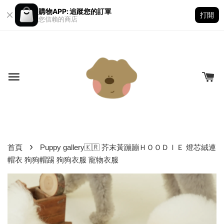
購物APP: 追蹤您的訂單
打開
您信賴的商店
›
首頁
Puppy gallery🇰🇷 芥末黃蹦蹦ＨＯＯＤＩＥ 燈芯絨連
帽衣 狗狗帽踢 狗狗衣服 寵物衣服