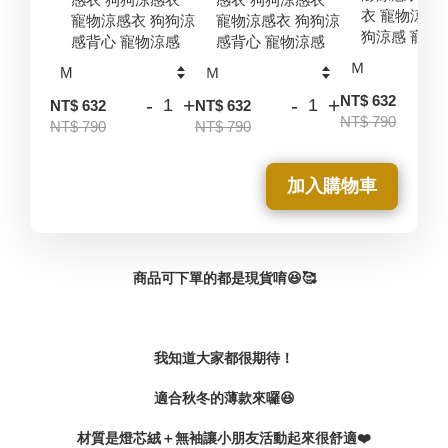
衣 寵物涼感
寵物涼感衣 狗狗涼
寵物涼感衣 狗狗涼
狗涼感 寵物
感背心 寵物涼感
感背心 寵物涼感
-
NT$ 632
-
+
-
+
NT$ 632
NT$ 632
NT$ 790
NT$ 790
NT$ 790
加入購物車
商品可下單的都是現貨唷😆🥰
我知道大家都很期待！
適合秋冬的薄款來囉😆
材質是燈芯絨＋無袖讓小朋友活動起來很舒適❤️