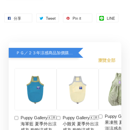
分享
Tweet
Pin it
LINE
ＰＧ／２３年涼感商品加價購８折
瀏覽全部
Puppy Galler
Puppy Gallery🇰🇷
Puppy Gallery🇰🇷
果凍熊 夏季
海軍藍 夏季外出涼
小雞黃 夏季外出涼
澎涼感衣 狗
感衣 狗狗涼感衣
感衣 狗狗涼感衣