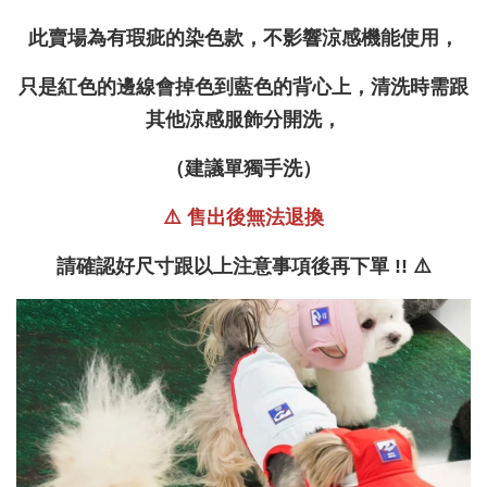
此賣場為有瑕疵的染色款，不影響涼感機能使用，
只是紅色的邊線會掉色到藍色的背心上，
清洗時需跟
其他涼感服飾分開洗，
（建議單獨手洗）
⚠️ 售出後無法退換
請確認好尺寸跟以上注意事項後再下單 !! ⚠️