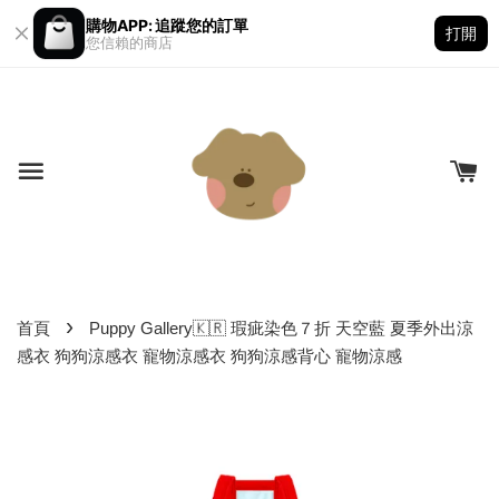
購物APP: 追蹤您的訂單
打開
您信賴的商店
›
首頁
Puppy Gallery🇰🇷 瑕疵染色７折 天空藍 夏季外出涼
感衣 狗狗涼感衣 寵物涼感衣 狗狗涼感背心 寵物涼感