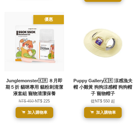
優惠
Junglemonster🇰🇷 ８月即
Puppy Gallery🇰🇷 涼感漁夫
期５折 貓咪專用 貓粉刺清潔
帽 小雞黃 狗狗涼感帽 狗狗帽
液套組 寵物清潔保養
子 寵物帽子
NT$ 450
NT$ 225
從
NT$ 550
起
加入購物車
加入購物車