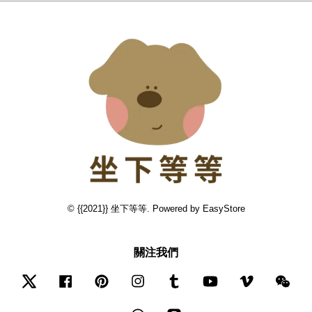
© {{2021}} 坐下等等. Powered by
EasyStore
關注我們
Twitter
Facebook
Pinterest
Instagram
Tumblr
YouTube
Vimeo
Wec