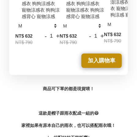
澎涼感衣 狗
感衣 狗狗涼感衣
感衣 狗狗涼感衣
衣 寵物涼感
寵物涼感衣 狗狗涼
寵物涼感衣 狗狗涼
狗涼感 寵物
感背心 寵物涼感
感背心 寵物涼感
-
NT$ 632
-
+
-
+
NT$ 632
NT$ 632
NT$ 790
NT$ 790
NT$ 790
加入購物車
商品可下單的都是現貨唷！
這款是帽子跟雨衣配成一組的😆
家裡如果有原本自己的雨衣，
也可以搭配雨衣哦！