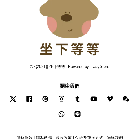
© {{2021}} 坐下等等. Powered by
EasyStore
關注我們
Twitter
Facebook
Pinterest
Instagram
Tumblr
YouTube
Vimeo
Wec
Whatsapp
Line
服務條款
|
隱私政策
|
退款政策
|
付款及運送方式
|
聯絡我們