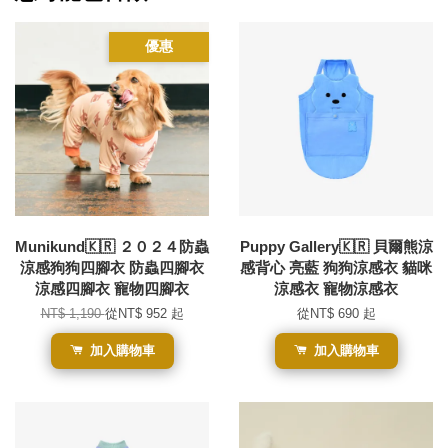
優惠
Munikund🇰🇷 ２０２４防蟲
Puppy Gallery🇰🇷 貝爾熊涼
涼感狗狗四腳衣 防蟲四腳衣
感背心 亮藍 狗狗涼感衣 貓咪
涼感四腳衣 寵物四腳衣
涼感衣 寵物涼感衣
NT$ 1,190
從
NT$ 952
起
從
NT$ 690
起
加入購物車
加入購物車