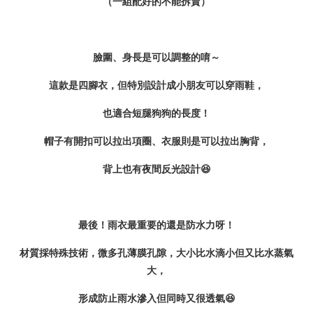
（一組配好的不能拆賣）
臉圍、身長是
可以調整的唷～
這款是四腳衣，但特別設計成小朋友可以穿雨鞋，
也適合短腿狗狗的長度！
帽子有開扣可以拉出項圈、衣服則是可以拉出胸背，
背上也有夜間反光設計😆
最後！雨衣最重要的還是防水力呀！
材質採特殊技術，微多孔薄膜孔隙，大小比水滴小但又比水蒸氣
大，
形成防止雨水滲入但同時又很透氣😆