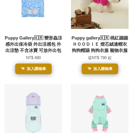
Puppy Gallery🇰🇷 變形蟲涼
Puppy gallery🇰🇷 桃紅蹦蹦
感外出保冷袋 外出涼感包 外
ＨＯＯＤＩＥ 燈芯絨連帽衣
出涼墊 不含冰寶 可放外出包
狗狗帽踢 狗狗衣服 寵物衣服
NT$ 490
從
NT$ 790
起
加入購物車
加入購物車