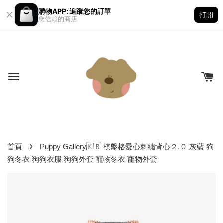
購物APP: 追蹤您的訂單
打開
您信賴的商店
›
首頁
Puppy Gallery🇰🇷 棋盤格愛心刺繡背心２.０ 灰藍 狗
狗冬衣 狗狗衣服 狗狗外套 寵物冬衣 寵物外套