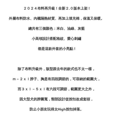
２０２４布料再升級 ! 全新２.０版本上架 !
外層布料防水、內襯隔熱材質、再加上填充棉，保溫又保暖。
總共有三個顏色：米白、油綠、灰藍
小高領設計搭配格紋、愛心刺繡
都是這款外套的小亮點 !
除了布料升級外，版型跟去年的款式也不太一樣，
ｍ－２ｘｌ脖子、胸是有四段調節的，
可容納的範圍大，
而３ｘｌ－５ｘｌ有六段可調節，範圍更大之外，
因大型犬的脖圍寬，頸部設計從按扣改成套頭，
防止小朋友玩得太High按扣掉落。