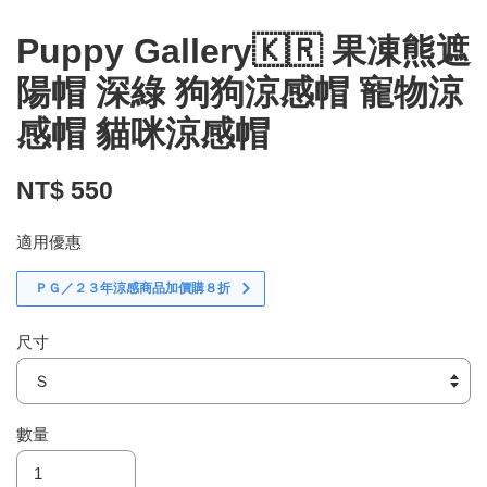
Puppy Gallery🇰🇷 果凍熊遮
陽帽 深綠 狗狗涼感帽 寵物涼
感帽 貓咪涼感帽
NT$ 550
適用優惠
ＰＧ／２３年涼感商品加價購８折
尺寸
數量