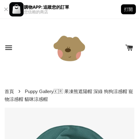
購物APP: 追蹤您的訂單
打開
您信賴的商店
›
首頁
Puppy Gallery🇰🇷 果凍熊遮陽帽 深綠 狗狗涼感帽 寵
物涼感帽 貓咪涼感帽