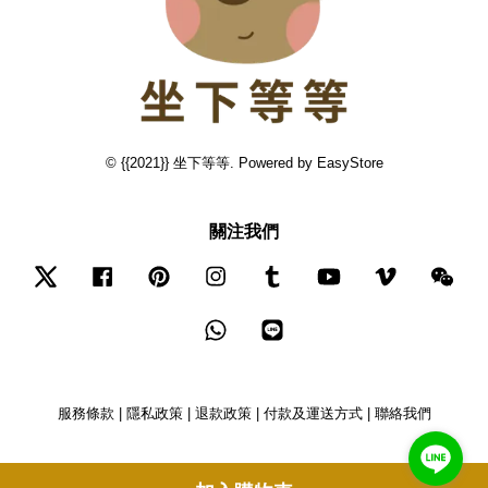
© {{2021}} 坐下等等. Powered by
EasyStore
關注我們
Twitter
Facebook
Pinterest
Instagram
Tumblr
YouTube
Vimeo
Wec
Whatsapp
Line
服務條款
|
隱私政策
|
退款政策
|
付款及運送方式
|
聯絡我們