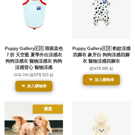
Puppy Gallery🇰🇷 瑕疵染色
Puppy Gallery🇰🇷 豹紋涼感
７折 天空藍 夏季外出涼感衣
四腳衣 象牙白 狗狗涼感四腳
狗狗涼感衣 寵物涼感衣 狗狗
衣 寵物涼感四腳衣
涼感背心 寵物涼感
從
NT$ 890
起
NT$ 790
從
NT$ 553
起
加入購物車
加入購物車
優惠