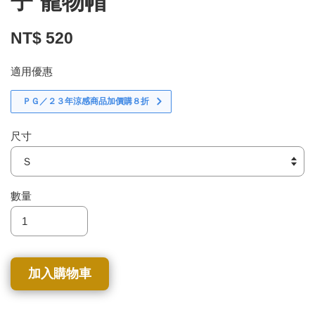
子 寵物帽
NT$ 520
適用優惠
ＰＧ／２３年涼感商品加價購８折
尺寸
數量
加入購物車