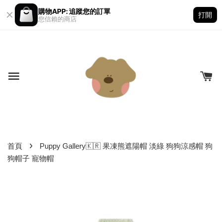
購物APP: 追蹤您的訂單
打開
您信賴的商店
›
首頁
Puppy Gallery🇰🇷 果凍熊遮陽帽 淡綠 狗狗涼感帽 狗
狗帽子 寵物帽