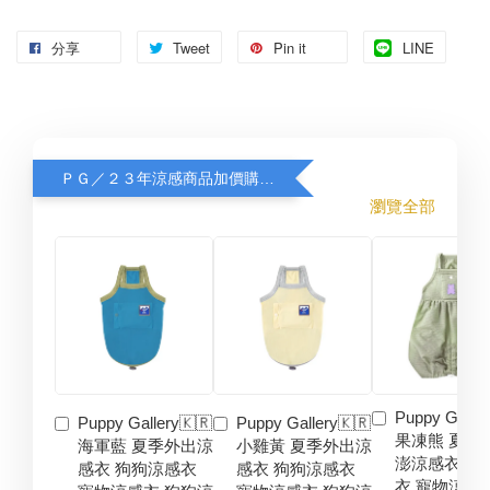
分享
Tweet
Pin it
LINE
ＰＧ／２３年涼感商品加價購８折
瀏覽全部
Puppy Galler
Puppy Gallery🇰🇷
Puppy Gallery🇰🇷
果凍熊 夏季
海軍藍 夏季外出涼
小雞黃 夏季外出涼
澎涼感衣 狗
感衣 狗狗涼感衣
感衣 狗狗涼感衣
衣 寵物涼感