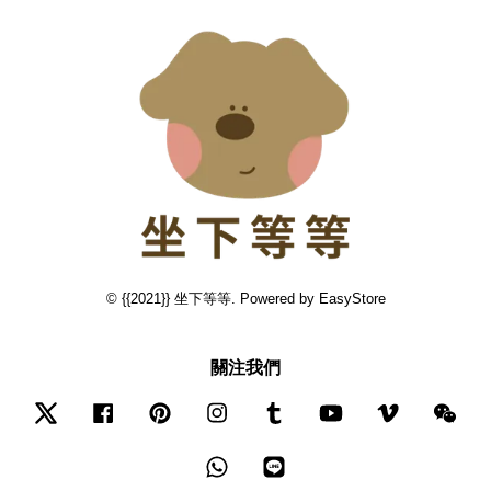
© {{2021}} 坐下等等. Powered by
EasyStore
關注我們
Twitter
Facebook
Pinterest
Instagram
Tumblr
YouTube
Vimeo
Wec
Whatsapp
Line