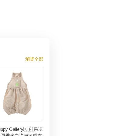
瀏覽全部
ppy Gallery🇰🇷 果凍
 夏季米白澎澎涼感衣