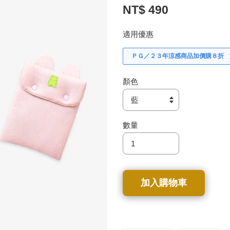
NT$ 490
適用優惠
ＰＧ／２３年涼感商品加價購８折
顏色
數量
加入購物車