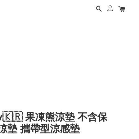
ery🇰🇷 果凍熊涼墊 不含保
涼墊 攜帶型涼感墊