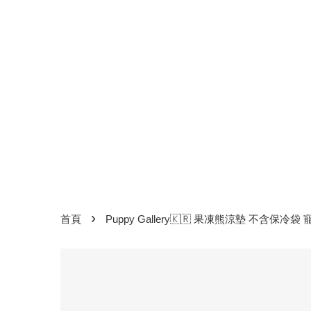
›
首頁
Puppy Gallery🇰🇷 果凍熊涼墊 不含保