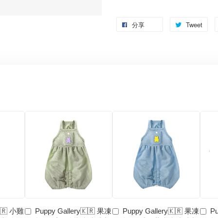
分享
Tweet
🇰🇷 小雞
Puppy Gallery🇰🇷 果凍
Puppy Gallery🇰🇷 果凍
Pu