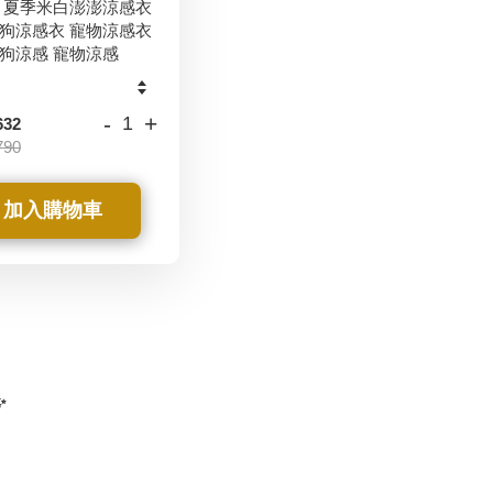
 夏季米白澎澎涼感衣
狗涼感衣 寵物涼感衣
狗涼感 寵物涼感
-
+
632
790
加入購物車
✨