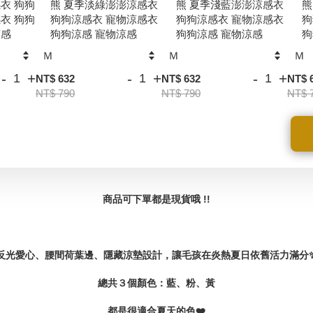
衣 狗狗
熊 夏季淡綠澎澎涼感衣
熊 夏季淺藍澎澎涼感衣
熊
衣 狗狗
狗狗涼感衣 寵物涼感衣
狗狗涼感衣 寵物涼感衣
狗
涼感
狗狗涼感 寵物涼感
狗狗涼感 寵物涼感
狗
-
+
-
+
-
+
NT$ 632
NT$ 632
NT$ 
NT$ 790
NT$ 790
NT$ 
商品可下單都是現貨哦 !!
反光愛心、腰間荷葉邊、隱藏涼墊設計，讓毛孩在炎熱夏日依舊活力滿分
總共３個顏色：藍、粉、黃
都是很適合夏天的色❤️