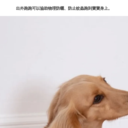
出外跑跑可以協助物理防曬、防止蚊蟲跑到寶寶身上。