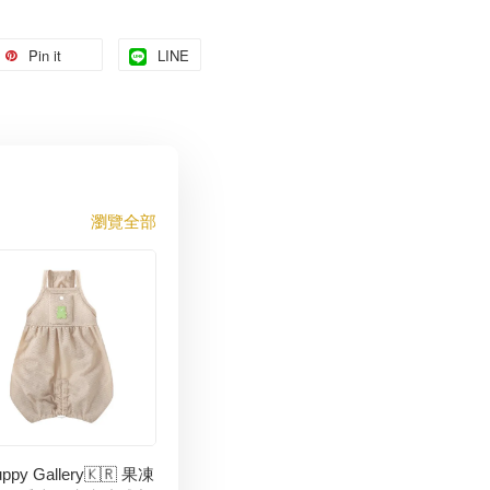
Pin it
LINE
瀏覽全部
ppy Gallery🇰🇷 果凍