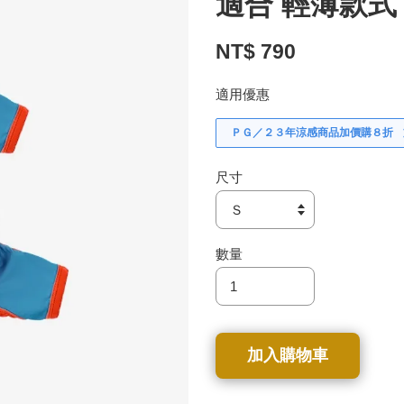
適合 輕薄款式
NT$ 790
適用優惠
ＰＧ／２３年涼感商品加價購８折
尺寸
數量
加入購物車