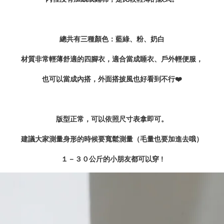
總共有三種顏色：藍綠、粉、奶白
材質非常輕薄舒適的四腳衣，適合當成睡衣、戶外輕便服，
也可以當成內搭，
外面搭披風也好看到不行❤️
版型正常，可以依照尺寸表拿即可。
建議大家測量身形的時候要寬鬆測量（毛量也要加進去哦）
１－３０公斤的小朋友都可以穿 !