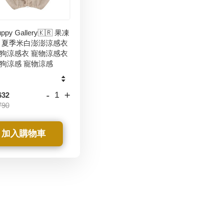
ppy Gallery🇰🇷 果凍
 夏季米白澎澎涼感衣
狗涼感衣 寵物涼感衣
狗涼感 寵物涼感
-
+
632
790
加入購物車