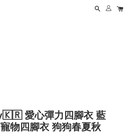
ery🇰🇷 愛心彈力四腳衣 藍
 寵物四腳衣 狗狗春夏秋