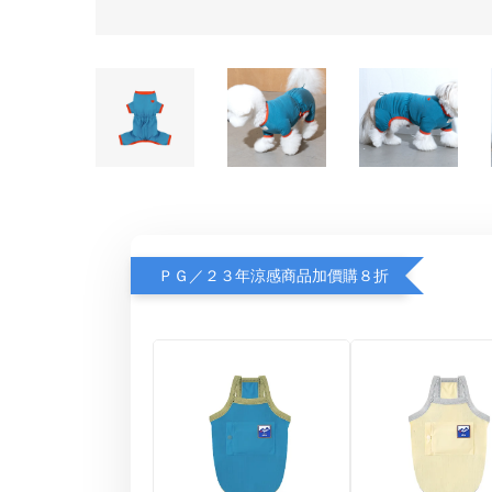
ＰＧ／２３年涼感商品加價購８折