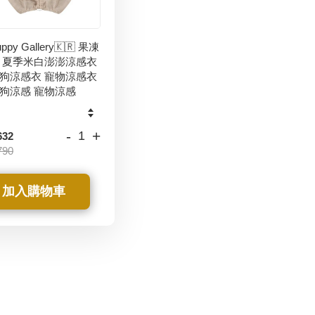
ppy Gallery🇰🇷 果凍
 夏季米白澎澎涼感衣
狗涼感衣 寵物涼感衣
狗涼感 寵物涼感
-
+
632
790
加入購物車