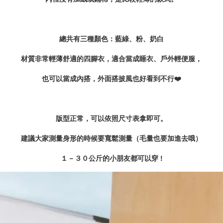
總共有三種顏色：藍綠、粉、奶白
材質非常輕薄舒適的四腳衣，適合當成睡衣、戶外輕便服，
也可以當成內搭，
外面搭披風也好看到不行❤️
版型正常，可以依照尺寸表拿即可。
建議大家測量身形的時候要寬鬆測量（毛量也要加進去哦）
１－３０公斤的小朋友都可以穿 !