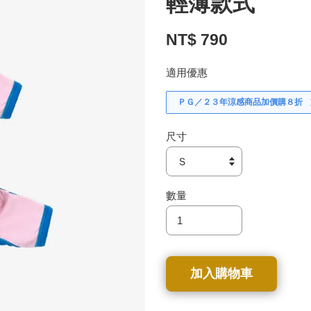
輕薄款式
NT$ 790
適用優惠
ＰＧ／２３年涼感商品加價購８折
尺寸
數量
加入購物車