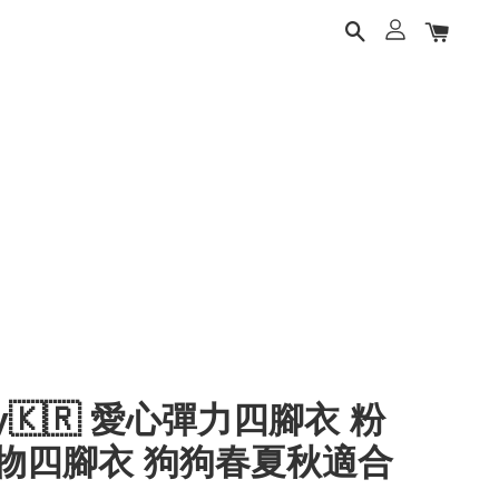
ery🇰🇷 愛心彈力四腳衣 粉
物四腳衣 狗狗春夏秋適合