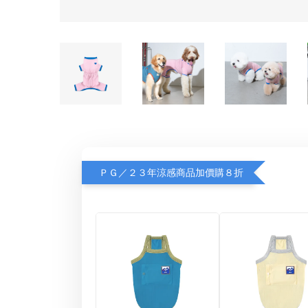
ＰＧ／２３年涼感商品加價購８折