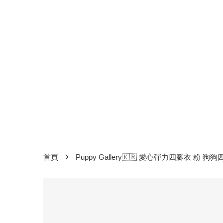
›
首頁
Puppy Gallery🇰🇷 愛心彈力四腳衣 