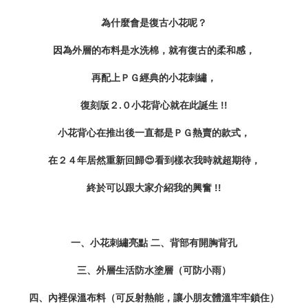
為什麼會是復古小花呢？
因為外層的布料是水洗棉，就有復古的柔和感，
再配上ＰＧ經典的小花刺繡，
復刻版２.０小花背心就在此誕生 !!
小花背心在
推出後
一直都是ＰＧ熱賣的款式，
在２４年居然重新回歸😍看到樣衣我時就超期待，
終於可以跟大家介紹我的興奮 !!
一、小花刺繡亮點 二、背部有開胸背孔
三、外層生活防水塗層
（可防小雨）
四、內裡保溫布料（可反射熱能，讓小朋友體溫牢牢鎖住）