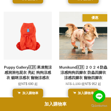
優惠
Puppy Gallery🇰🇷 果凍熊涼
Munikund🇰🇷 ２０２４防蟲
感洞洞包屁衣 亮紅 狗狗涼感
涼感狗狗四腳衣 防蟲四腳衣
衣 貓咪涼感衣 寵物涼感衣
涼感四腳衣 寵物四腳衣
從
NT$ 690
起
NT$ 1,190
從
NT$ 952
起
加入購物車
加入購物車
加入購物車