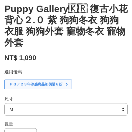
Puppy Gallery🇰🇷 復古小花
背心２.０ 紫 狗狗冬衣 狗狗
衣服 狗狗外套 寵物冬衣 寵物
外套
NT$ 1,090
適用優惠
ＰＧ／２３年涼感商品加價購８折
尺寸
數量