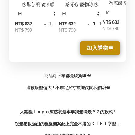
狗涼感 寵物
感背心 寵物涼感
感背心 寵物涼感
-
NT$ 632
-
+
-
+
NT$ 632
NT$ 632
NT$ 790
NT$ 790
NT$ 790
加入購物車
商品可下單都是現貨哦📢
這款版型偏大 ! 不確定尺寸歡迎詢問我們哦❤️
大猩猩ｌｏｇｏ涼感衣是本季我覺得最ＰＧ的款式 !
視覺感很強烈的猩猩圖案配上完全不搭的ＫＩＫＩ字型，