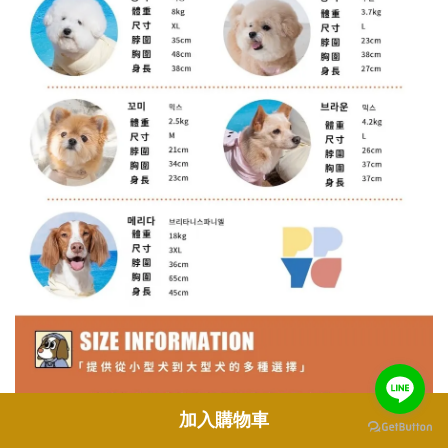
加入購物車