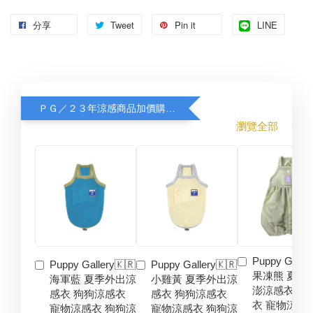
分享
Tweet
Pin it
LINE
ＰＧ／２３年涼感商品加價購８折
瀏覽全部
Puppy Galler
Puppy Gallery🇰🇷
Puppy Gallery🇰🇷
果凍熊 夏季
海軍藍 夏季外出涼
小雞黃 夏季外出涼
澎涼感衣 狗
感衣 狗狗涼感衣
感衣 狗狗涼感衣
衣 寵物涼感
寵物涼感衣 狗狗涼
寵物涼感衣 狗狗涼