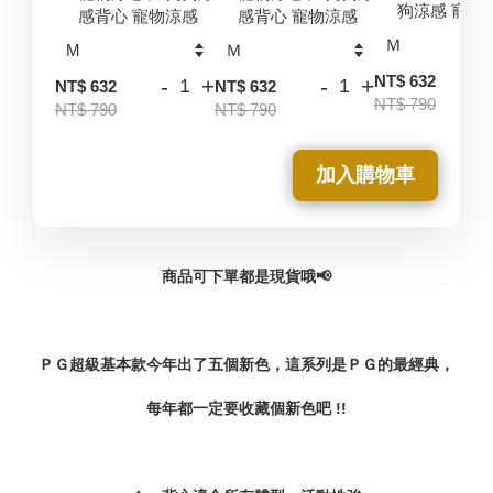
狗涼感 寵物
感背心 寵物涼感
感背心 寵物涼感
-
NT$ 632
-
+
-
+
NT$ 632
NT$ 632
NT$ 790
NT$ 790
NT$ 790
加入購物車
商品可下單都是現貨哦📢
ＰＧ超級基本款今年出了五個新色，這系列是ＰＧ的最經典，
每年都一定要收藏個新色吧 !!