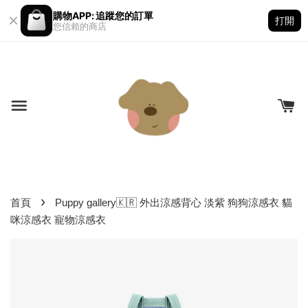
購物APP: 追蹤您的訂單
打開
您信賴的商店
›
首頁
Puppy gallery🇰🇷 外出涼感背心 淡紫 狗狗涼感衣 貓
咪涼感衣 寵物涼感衣