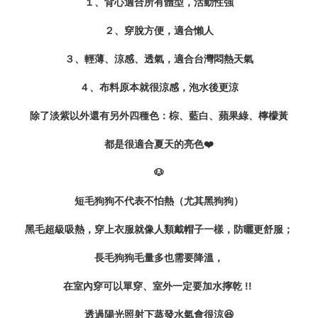
１、背心適合所有體型，活動性強
２、穿脫方便，適合懶人
３、輕薄、涼感、透氣，適合台灣悶熱天氣
４、布料原本就很涼感，泡水後更涼
除了淡紫以外還有另外四種色：棕、藍白、蘋果綠、檸檬黃
都是很適合夏天的亮色❤️
🐶
短毛狗狗不代表不怕熱（尤其黑狗狗）
黑毛超級吸熱，穿上衣服就像人類戴帽子一樣，防曬更舒服；
長毛狗狗毛量多也需要降溫，
在室內穿可以單穿、室外一定要加水擰乾 !!
透過陽光照射下蒸發水氣會很涼
😆