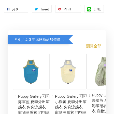
分享
Tweet
Pin it
LINE
ＰＧ／２３年涼感商品加價購８折
瀏覽全部
Puppy Galler
Puppy Gallery🇰🇷
Puppy Gallery🇰🇷
果凍熊 夏季
海軍藍 夏季外出涼
小雞黃 夏季外出涼
澎涼感衣 狗
感衣 狗狗涼感衣
感衣 狗狗涼感衣
衣 寵物涼感
寵物涼感衣 狗狗涼
寵物涼感衣 狗狗涼