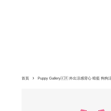
›
首頁
Puppy Gallery🇰🇷 外出涼感背心 暗藍