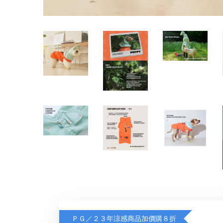
ＰＧ／２３年涼感商品加價購８折