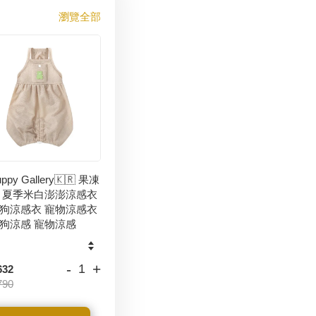
瀏覽全部
ppy Gallery🇰🇷 果凍
 夏季米白澎澎涼感衣
狗涼感衣 寵物涼感衣
狗涼感 寵物涼感
-
+
632
790