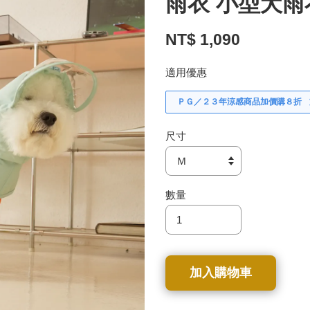
雨衣 小型犬雨
NT$ 1,090
適用優惠
ＰＧ／２３年涼感商品加價購８折
尺寸
數量
加入購物車