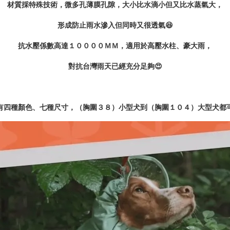
材質採特殊技術，微多孔薄膜孔隙，大小比水滴小但又比水蒸氣大，
形成防止雨水滲入但同時又很透氣😆
抗水壓係數高達１００００ＭＭ，適用於高壓水柱、豪大雨，
對抗台灣雨天已經充分足夠😍
有四種顏色、七種尺寸，（胸圍３８）小型犬到（胸圍１０４）大型犬都