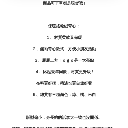
商品可下單都是現貨哦 !
保暖搖粒絨背心：
１、材質柔軟又保暖
２、無袖背心款式，方便小朋友活動
３、屁屁上方ｌｏｇｏ是一大亮點
４、比起去年同款，材質更升級 !
布料更好摸，捲邊也更自然好看
５、
總共有三種顏色：綠、橘、米白
版型偏小，身長夠的話拿大一號也沒關係。