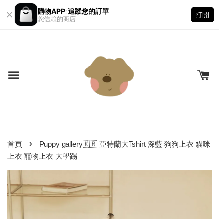
購物APP: 追蹤您的訂單
打開
您信賴的商店
›
首頁
Puppy gallery🇰🇷 亞特蘭大Tshirt 深藍 狗狗上衣 貓咪
上衣 寵物上衣 大學踢