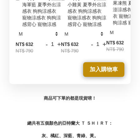
果凍熊 夏季
海軍藍 夏季外出涼
小雞黃 夏季外出涼
澎涼感衣 狗
感衣 狗狗涼感衣
感衣 狗狗涼感衣
衣 寵物涼感
寵物涼感衣 狗狗涼
寵物涼感衣 狗狗涼
狗涼感 寵物
感背心 寵物涼感
感背心 寵物涼感
-
NT$ 632
-
+
-
+
NT$ 632
NT$ 632
NT$ 790
NT$ 790
NT$ 790
加入購物車
商品可下單的都是現貨唷！
總共有五個顏色的亞特蘭大 Ｔ ＳＨＩＲＴ：
灰、橘紅、深藍、青綠、黃。