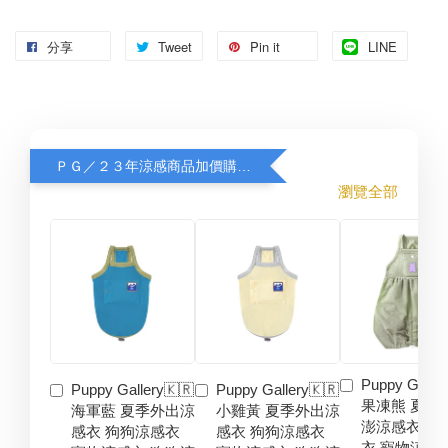
分享
Tweet
Pin it
LINE
ＰＧ／２３年涼感商品加價購８折
瀏覽全部
Puppy Galler
Puppy Gallery🇰🇷
Puppy Gallery🇰🇷
果凍熊 夏季
海軍藍 夏季外出涼
小雞黃 夏季外出涼
澎涼感衣 狗
感衣 狗狗涼感衣
感衣 狗狗涼感衣
衣 寵物涼感