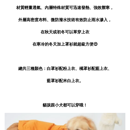
材質輕量透氣、內層特殊材質可迅速發熱、強效禦寒，
外層高密度布料、微防潑水技術有效防止雨水滲入，
在秋天或初冬可以單穿上衣
在寒冷的冬天加上罩衫就超級方便😍
總共三種顏色：白罩衫配粉上衣、橘罩衫配藍上衣、
藍罩衫配米白上衣。
貓孩跟小犬都可以穿哦！