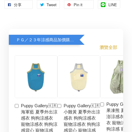
分享
Tweet
Pin it
LINE
ＰＧ／２３年涼感商品加價購８折
瀏覽全部
Puppy Galler
Puppy Gallery🇰🇷
Puppy Gallery🇰🇷
果凍熊 夏季
海軍藍 夏季外出涼
小雞黃 夏季外出涼
澎涼感衣 狗
感衣 狗狗涼感衣
感衣 狗狗涼感衣
衣 寵物涼感
寵物涼感衣 狗狗涼
寵物涼感衣 狗狗涼
狗涼感 寵物
感背心 寵物涼感
感背心 寵物涼感