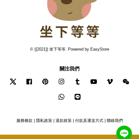
© {{2021}} 坐下等等. Powered by
EasyStore
關注我們
Twitter
Facebook
Pinterest
Instagram
Tumblr
YouTube
Vimeo
Wec
Whatsapp
Line
服務條款
|
隱私政策
|
退款政策
|
付款及運送方式
|
聯絡我們