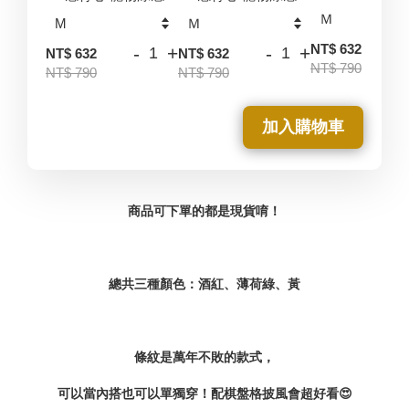
-
NT$ 632
-
+
-
+
NT$ 632
NT$ 632
NT$ 790
NT$ 790
NT$ 790
加入購物車
商品可下單的都是現貨唷！
總共三種顏色：酒紅、薄荷綠、黃
條紋是萬年不敗的款式，
可以當內搭也可以單獨穿！
配棋盤格披風會超好看😍