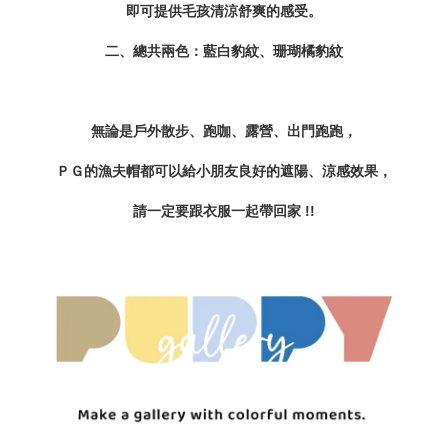
即可提供毛孩清涼舒爽的感受。
二、總共兩色：藍白豹紋、珊瑚橘豹紋
無論是戶外散步、跑咖、露營、出門跑跑，
ＰＧ的漁夫帽都可以給小朋友良好的遮陽、涼感效果，
請一定要跟衣服一起帶回家 !!