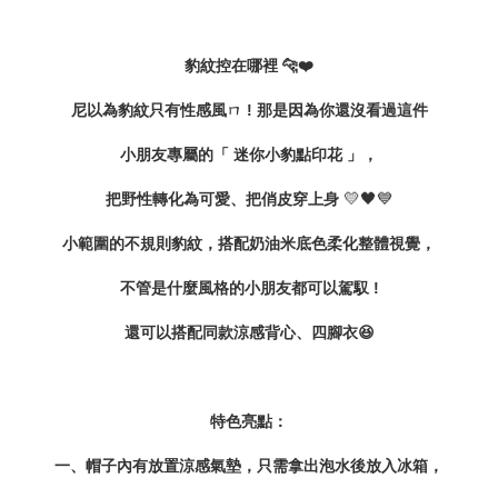
豹紋控在哪裡 🐆❤️
尼以為豹紋只有性感風ㄇ ! 那是因為你還沒看過這件
小朋友專屬的「 迷你小豹點印花 」，
💛🖤💙
把野性轉化為可愛、把俏皮穿上身
小範圍的不規則豹紋，
搭配奶油米底色柔化整體視覺，
不管是什麼風格的小朋友都可以駕馭 !
還可以搭配同款涼感背心、四腳衣😆
特色亮點：
一、帽子內有放置涼感氣墊，只需拿出泡水後放入冰箱，