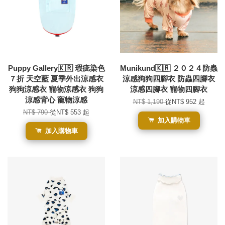
Puppy Gallery🇰🇷 瑕疵染色
Munikund🇰🇷 ２０２４防蟲
７折 天空藍 夏季外出涼感衣
涼感狗狗四腳衣 防蟲四腳衣
狗狗涼感衣 寵物涼感衣 狗狗
涼感四腳衣 寵物四腳衣
涼感背心 寵物涼感
NT$ 1,190
從
NT$ 952
起
NT$ 790
從
NT$ 553
起
加入購物車
加入購物車