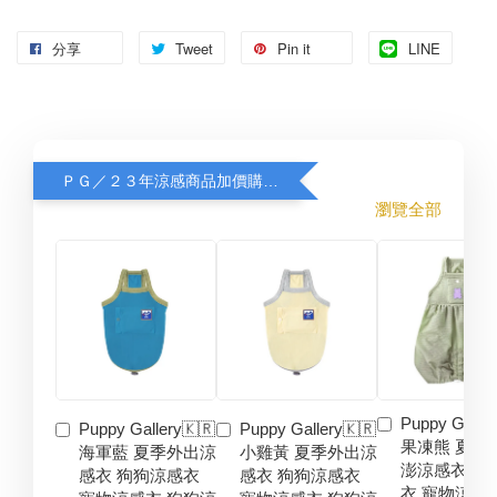
分享
Tweet
Pin it
LINE
ＰＧ／２３年涼感商品加價購８折
瀏覽全部
Puppy Galler
Puppy Gallery🇰🇷
Puppy Gallery🇰🇷
果凍熊 夏季
海軍藍 夏季外出涼
小雞黃 夏季外出涼
澎涼感衣 狗
感衣 狗狗涼感衣
感衣 狗狗涼感衣
衣 寵物涼感