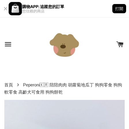
購物APP: 追蹤您的訂單
打開
您信賴的商店
›
首頁
Peperoni🇰🇷 陪陪肉肉 胡蘿蔔地瓜丁 狗狗零食 狗狗
軟零食 高齡犬可食用 狗狗餅乾