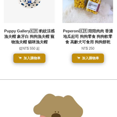
Puppy Gallery🇰🇷 豹紋涼感
Peperoni🇰🇷 陪陪肉肉 香濃
漁夫帽 象牙白 狗狗漁夫帽 寵
地瓜起司 狗狗零食 狗狗軟零
物漁夫帽 貓咪漁夫帽
食 高齡犬可食用 狗狗餅乾
從
NT$ 550
起
NT$ 250
加入購物車
加入購物車