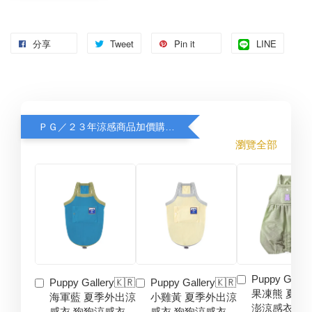
分享
Tweet
Pin it
LINE
ＰＧ／２３年涼感商品加價購８折
瀏覽全部
Puppy Galler
Puppy Gallery🇰🇷
Puppy Gallery🇰🇷
果凍熊 夏季
海軍藍 夏季外出涼
小雞黃 夏季外出涼
澎涼感衣 狗
感衣 狗狗涼感衣
感衣 狗狗涼感衣