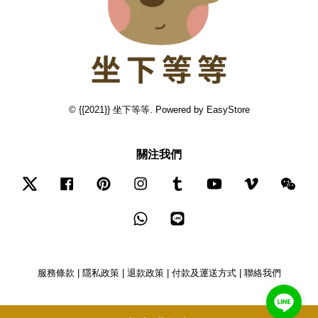
© {{2021}} 坐下等等. Powered by
EasyStore
關注我們
Twitter
Facebook
Pinterest
Instagram
Tumblr
YouTube
Vimeo
Wec
Whatsapp
Line
服務條款
|
隱私政策
|
退款政策
|
付款及運送方式
|
聯絡我們