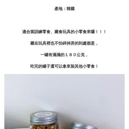
產地：韓國
適合當訓練零食、藏食玩具的小零食來囉！！！
藏在玩具裡也不怕碎掉弄的到處都是，
一罐有滿滿的１８０公克，
吃完的罐子還可以拿來裝其他小零食！