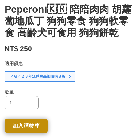
Peperoni🇰🇷 陪陪肉肉 胡蘿
蔔地瓜丁 狗狗零食 狗狗軟零
食 高齡犬可食用 狗狗餅乾
NT$ 250
適用優惠
ＰＧ／２３年涼感商品加價購８折
數量
加入購物車