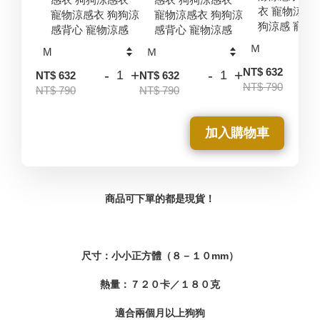
衣 寵物涼感
寵物涼感衣 狗狗涼
寵物涼感衣 狗狗涼
狗涼感 寵物
感背心 寵物涼感
感背心 寵物涼感
-
NT$ 632
-
+
-
+
NT$ 632
NT$ 632
NT$ 790
NT$ 790
NT$ 790
加入購物車
商品可下單的都是現貨！
尺寸：小小正方體（８－１０mm）
熱量：７２０卡／１８０克
適合兩個月以上狗狗