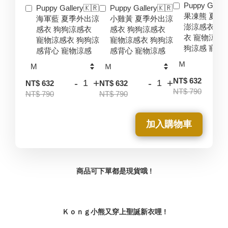
Puppy Galler
Puppy Gallery🇰🇷
Puppy Gallery🇰🇷
果凍熊 夏季
海軍藍 夏季外出涼
小雞黃 夏季外出涼
澎涼感衣 狗
感衣 狗狗涼感衣
感衣 狗狗涼感衣
衣 寵物涼感
寵物涼感衣 狗狗涼
寵物涼感衣 狗狗涼
狗涼感 寵物
感背心 寵物涼感
感背心 寵物涼感
-
NT$ 632
-
+
-
+
NT$ 632
NT$ 632
NT$ 790
NT$ 790
NT$ 790
加入購物車
商品可下單都是現貨哦 !
Ｋｏｎｇ小熊又穿上聖誕新衣哩 !