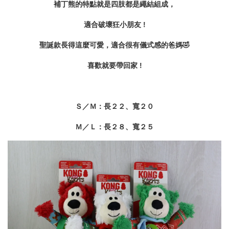
補丁熊的特點就是四肢都是繩結組成，
適合破壞狂小朋友 !
聖誕款長得這麼可愛，
適合很有儀式感的爸媽🤣
喜歡就要帶回家 !
Ｓ／Ｍ：長２２、寬２０
Ｍ／Ｌ：長２８、寬２５