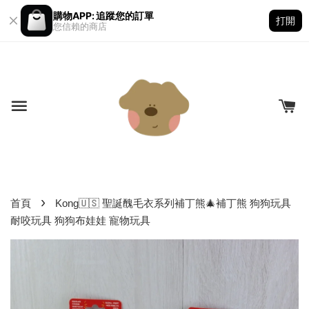
購物APP: 追蹤您的訂單
打開
您信賴的商店
›
首頁
Kong🇺🇸 聖誕醜毛衣系列補丁熊🎄補丁熊 狗狗玩具
耐咬玩具 狗狗布娃娃 寵物玩具