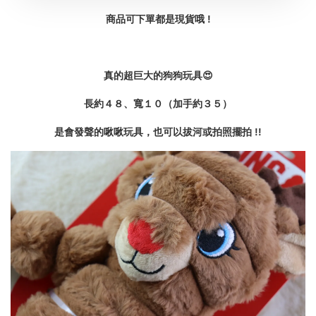
商品可下單都是現貨哦 !
真的超巨大的狗狗玩具😍
長約４８、寬１０（加手約３５）
是會發聲的啾啾玩具，也可以拔河或拍照擺拍 !!