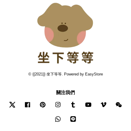
© {{2021}} 坐下等等. Powered by
EasyStore
關注我們
Twitter
Facebook
Pinterest
Instagram
Tumblr
YouTube
Vimeo
Wec
Whatsapp
Line