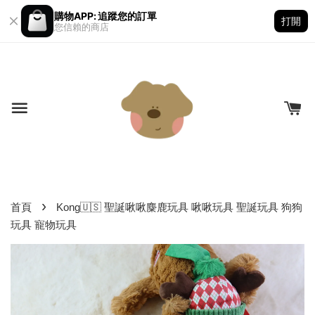
購物APP: 追蹤您的訂單
打開
您信賴的商店
›
首頁
Kong🇺🇸 聖誕啾啾麋鹿玩具 啾啾玩具 聖誕玩具 狗狗
玩具 寵物玩具