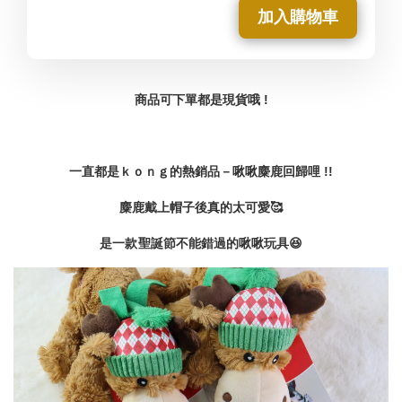
加入購物車
商品可下單都是現貨哦 !
一直都是ｋｏｎｇ的熱銷品－啾啾麋鹿回歸哩 !!
麋鹿戴上帽子後真的太可愛🥰
是一款 聖誕節不能錯過的啾啾玩具😆