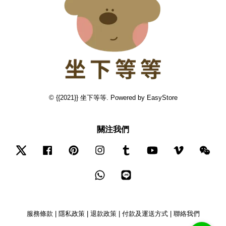
© {{2021}} 坐下等等. Powered by
EasyStore
關注我們
Twitter
Facebook
Pinterest
Instagram
Tumblr
YouTube
Vimeo
Wec
Whatsapp
Line
服務條款
|
隱私政策
|
退款政策
|
付款及運送方式
|
聯絡我們