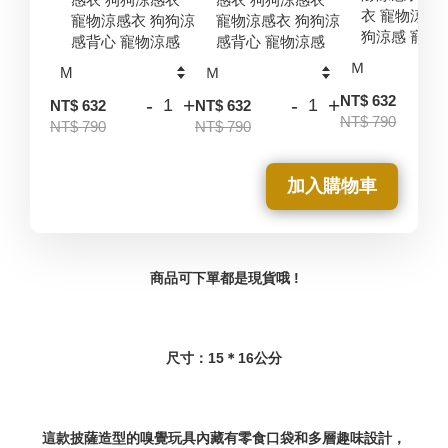
衣 寵物涼感
寵物涼感衣 狗狗涼
寵物涼感衣 狗狗涼
狗涼感 寵物
感背心 寵物涼感
感背心 寵物涼感
-
NT$ 632
-
+
-
+
NT$ 632
NT$ 632
NT$ 790
NT$ 790
NT$ 790
加入購物車
商品可下單都是現貨哦 !
尺寸：15＊16公分
這款披薩造型的嗅覺玩具內藏有零食口袋和多層趣味設計，