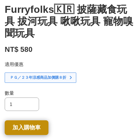
Furryfolks🇰🇷 披薩藏食玩
具 拔河玩具 啾啾玩具 寵物嗅
聞玩具
NT$ 580
適用優惠
ＰＧ／２３年涼感商品加價購８折
數量
加入購物車