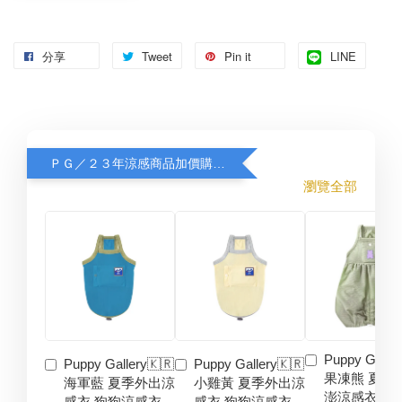
分享
Tweet
Pin it
LINE
ＰＧ／２３年涼感商品加價購８折
瀏覽全部
Puppy Galler
Puppy Gallery🇰🇷
Puppy Gallery🇰🇷
果凍熊 夏季
海軍藍 夏季外出涼
小雞黃 夏季外出涼
澎涼感衣 狗
感衣 狗狗涼感衣
感衣 狗狗涼感衣