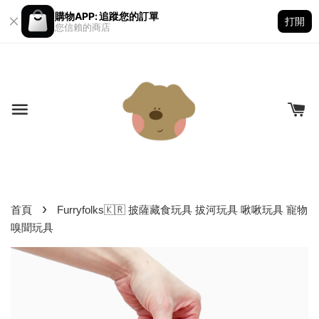
購物APP: 追蹤您的訂單
打開
您信賴的商店
›
首頁
Furryfolks🇰🇷 披薩藏食玩具 拔河玩具 啾啾玩具 寵物
嗅聞玩具