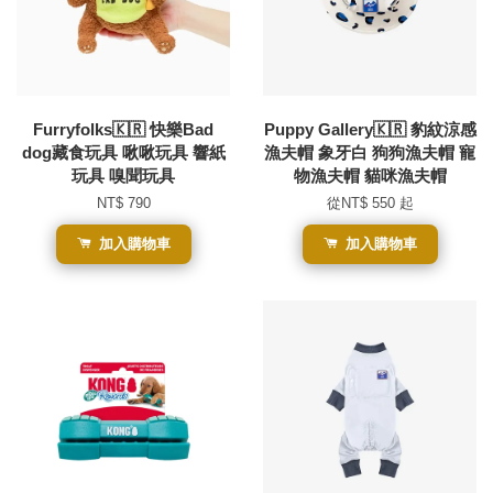
Furryfolks🇰🇷 快樂Bad
Puppy Gallery🇰🇷 豹紋涼感
dog藏食玩具 啾啾玩具 響紙
漁夫帽 象牙白 狗狗漁夫帽 寵
玩具 嗅聞玩具
物漁夫帽 貓咪漁夫帽
NT$ 790
從
NT$ 550
起
加入購物車
加入購物車