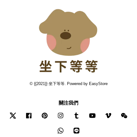
© {{2021}} 坐下等等. Powered by
EasyStore
關注我們
Twitter
Facebook
Pinterest
Instagram
Tumblr
YouTube
Vimeo
Wec
Whatsapp
Line