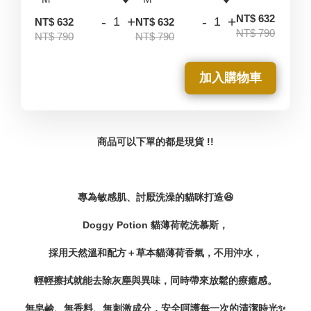
-
NT$ 632
-
+
-
+
NT$ 632
NT$ 632
NT$ 790
NT$ 790
NT$ 790
加入購物車
商品可以下單的都是現貨 !!
專為敏感肌、討厭洗澡的貓咪打造😆
Doggy Potion 貓薄荷乾洗慕斯，
採用天然溫和配方＋草本貓薄荷香氣，不用沖水，
輕輕擦拭就能去除灰塵與異味，同時帶來放鬆的療癒感。
無皂鹼、無香料、無刺激成分，安全呵護每一次的清潔時光✨