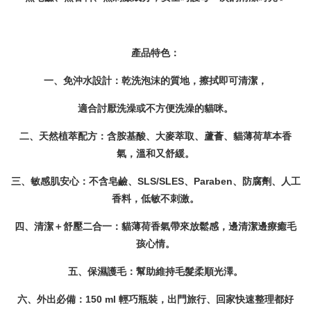
產品特色：
一、免沖水設計：
乾洗泡沫的質地，擦拭即可清潔，
適合討厭洗澡或不方便洗澡的貓咪。
二、天然植萃配方：
含胺基酸、大麥萃取、蘆薈、貓薄荷草本香
氣，溫和又舒緩。
三、敏感肌安心：
不含皂鹼、SLS/SLES、Paraben、防腐劑、人工
香料，低敏不刺激。
四、清潔＋舒壓二合一：
貓薄荷香氣帶來放鬆感，邊清潔邊療癒毛
孩心情。
五、保濕護毛：
幫助維持毛髮柔順光澤。
六、外出必備：
150 ml 輕巧瓶裝，出門旅行、回家快速整理都好