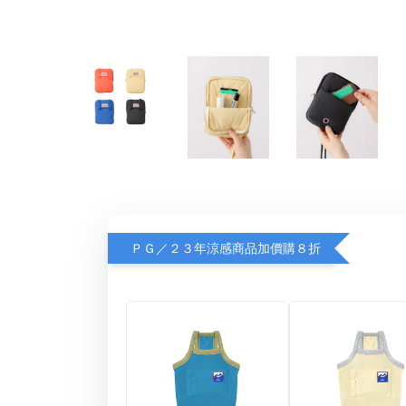
ＰＧ／２３年涼感商品加價購８折