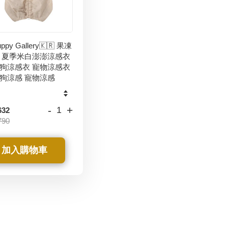
ppy Gallery🇰🇷 果凍
 夏季米白澎澎涼感衣
狗涼感衣 寵物涼感衣
狗涼感 寵物涼感
-
+
632
790
加入購物車