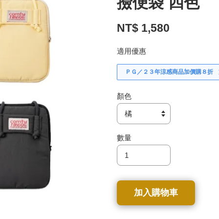
撿便袋 四色
NT$ 1,580
適用優惠
ＰＧ／２３年涼感商品加價購８折
顏色
數量
加入購物車