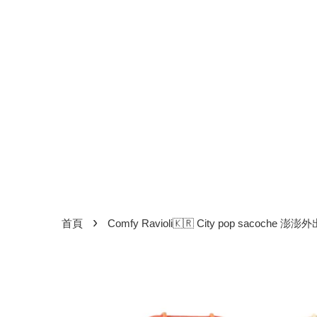
›
首頁
Comfy Ravioli🇰🇷 City pop sac