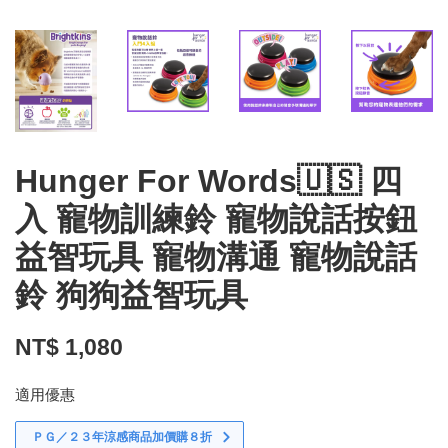
Hunger For Words🇺🇸 四
入 寵物訓練鈴 寵物說話按鈕
益智玩具 寵物溝通 寵物說話
鈴 狗狗益智玩具
NT$ 1,080
適用優惠
ＰＧ／２３年涼感商品加價購８折