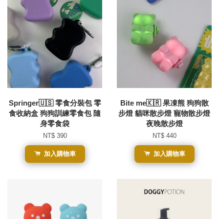
Springer🇺🇸 零食分裝包 零
Bite me🇰🇷 果凍熊 狗狗散
食收納盒 狗狗訓練零食包 隨
步燈 貓咪散步燈 寵物散步燈
身零食袋
夜晚散步燈
NT$ 390
NT$ 440
加入購物車
加入購物車