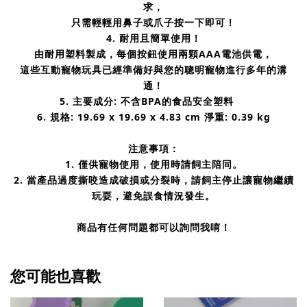
求，
只需輕輕用鼻子或爪子按一下即可！
4. 耐用且簡單使用！
由耐用塑料製成，每個按鈕使用兩顆AAA電池供電，
這些互動寵物玩具已經準備好與您的聰明寵物進行多年的溝
通！
5. 主要成分:
不含BPA的食品安全塑料
6. 規格:
19.69 x 19.69 x 4.83 cm 淨重: 0.39 kg
注意事項：
1.
僅供寵物使用，使用時請飼主陪同。
2. 當產品過度撕咬造成破損或分裂時，請飼主停止讓寵物繼續
玩耍，避免誤食情況發生。
商品有任何問題都可以詢問我唷！
您可能也喜歡