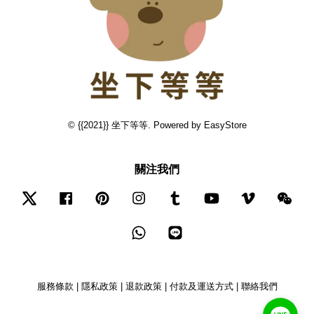
© {{2021}} 坐下等等. Powered by
EasyStore
關注我們
Twitter
Facebook
Pinterest
Instagram
Tumblr
YouTube
Vimeo
Wec
Whatsapp
Line
服務條款
|
隱私政策
|
退款政策
|
付款及運送方式
|
聯絡我們