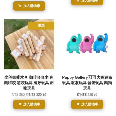
加入購物車
加入購物車
優惠
坐等咖啡木🌲 咖啡咬咬木 狗
Puppy Gallery🇰🇷 大猩猩布
狗啃咬 啃咬玩具 磨牙玩具 耐
玩具 啾啾玩具 發聲玩具 狗狗
咬玩具
玩具
NT$ 350
從
NT$ 320
起
從
NT$ 220
起
加入購物車
加入購物車