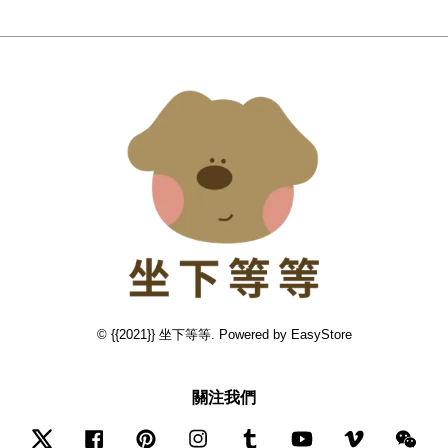
© {{2021}} 坐下等等. Powered by
EasyStore
關注我們
Twitter
Facebook
Pinterest
Instagram
Tumblr
YouTube
Vimeo
Wec