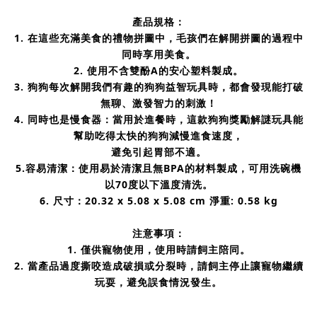
產品規格：
1. 在這些充滿美食的禮物拼圖中，毛孩們在解開拼圖的過程中
同時享用美食。
2. 使用不含雙酚A的安心塑料製成。
3. 狗狗每次解開我們有趣的狗狗益智玩具時，都會發現能打破
無聊、激發智力的刺激！
4. 同時也是慢食器：當用於進餐時，這款狗狗獎勵解謎玩具能
幫助吃得太快的狗狗減慢進食速度，
避免引起胃部不適。
5.容易清潔：使用易於清潔且無BPA的材料製成，可用洗碗機
以70度以下溫度清洗。
6. 尺寸：
20.32 x 5.08 x 5.08 cm
淨重:
0.58 kg
注意事項：
1.
僅供寵物使用，使用時請飼主陪同。
2. 當產品過度撕咬造成破損或分裂時，請飼主停止讓寵物繼續
玩耍，避免誤食情況發生。